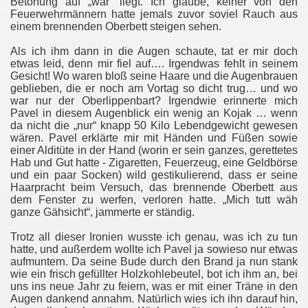
Betonung auf „war“ liegt. Ich glaube, keiner von den
Feuerwehrmännern hatte jemals zuvor soviel Rauch aus
einem brennenden Oberbett steigen sehen.
Als ich ihm dann in die Augen schaute, tat er mir doch
etwas leid, denn mir fiel auf…. Irgendwas fehlt in seinem
Gesicht! Wo waren bloß seine Haare und die Augenbrauen
geblieben, die er noch am Vortag so dicht trug… und wo
war nur der Oberlippenbart? Irgendwie erinnerte mich
Pavel in diesem Augenblick ein wenig an Kojak … wenn
da nicht die „nur“ knapp 50 Kilo Lebendgewicht gewesen
wären. Pavel erklärte mir mit Händen und Füßen sowie
einer Alditüte in der Hand (worin er sein ganzes, gerettetes
Hab und Gut hatte - Zigaretten, Feuerzeug, eine Geldbörse
und ein paar Socken) wild gestikulierend, dass er seine
Haarpracht beim Versuch, das brennende Oberbett aus
dem Fenster zu werfen, verloren hatte. „Mich tutt wäh
ganze Gähsicht“, jammerte er ständig.
Trotz all dieser Ironien wusste ich genau, was ich zu tun
hatte, und außerdem wollte ich Pavel ja sowieso nur etwas
aufmuntern. Da seine Bude durch den Brand ja nun stank
wie ein frisch gefüllter Holzkohlebeutel, bot ich ihm an, bei
uns ins neue Jahr zu feiern, was er mit einer Träne in den
Augen dankend annahm. Natürlich wies ich ihn darauf hin,