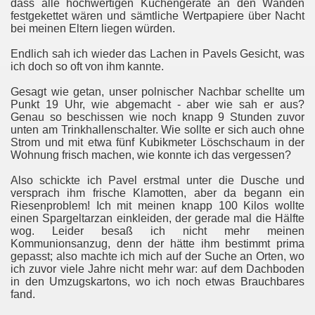
dass alle hochwertigen Küchengeräte an den Wänden
festgekettet wären und sämtliche Wertpapiere über Nacht
bei meinen Eltern liegen würden.
Endlich sah ich wieder das Lachen in Pavels Gesicht, was
ich doch so oft von ihm kannte.
Gesagt wie getan, unser polnischer Nachbar schellte um
Punkt 19 Uhr, wie abgemacht - aber wie sah er aus?
Genau so beschissen wie noch knapp 9 Stunden zuvor
unten am Trinkhallenschalter. Wie sollte er sich auch ohne
Strom und mit etwa fünf Kubikmeter Löschschaum in der
Wohnung frisch machen, wie konnte ich das vergessen?
Also schickte ich Pavel erstmal unter die Dusche und
versprach ihm frische Klamotten, aber da begann ein
Riesenproblem! Ich mit meinen knapp 100 Kilos wollte
einen Spargeltarzan einkleiden, der gerade mal die Hälfte
wog. Leider besaß ich nicht mehr meinen
Kommunionsanzug, denn der hätte ihm bestimmt prima
gepasst; also machte ich mich auf der Suche an Orten, wo
ich zuvor viele Jahre nicht mehr war: auf dem Dachboden
in den Umzugskartons, wo ich noch etwas Brauchbares
fand.