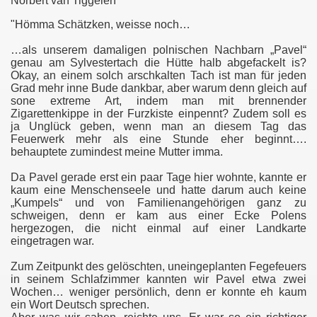
Norbert van Tiggelen
"Hömma Schätzken, weisse noch…
…als unserem damaligen polnischen Nachbarn „Pavel“
genau am Sylvestertach die Hütte halb abgefackelt is?
Okay, an einem solch arschkalten Tach ist man für jeden
Grad mehr inne Bude dankbar, aber warum denn gleich auf
sone extreme Art, indem man mit brennender
Zigarettenkippe in der Furzkiste einpennt? Zudem soll es
ja Unglück geben, wenn man an diesem Tag das
Feuerwerk mehr als eine Stunde eher beginnt….
behauptete zumindest meine Mutter imma.
Da Pavel gerade erst ein paar Tage hier wohnte, kannte er
kaum eine Menschenseele und hatte darum auch keine
„Kumpels“ und von Familienangehörigen ganz zu
schweigen, denn er kam aus einer Ecke Polens
hergezogen, die nicht einmal auf einer Landkarte
eingetragen war.
Zum Zeitpunkt des gelöschten, uneingeplanten Fegefeuers
in seinem Schlafzimmer kannten wir Pavel etwa zwei
Wochen… weniger persönlich, denn er konnte eh kaum
ein Wort Deutsch sprechen.