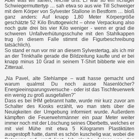
Aber was wir sahen, reichte uns. Er war so ein richtiger
Schwiegermuttertyp … sah etwa so aus wie Till Schweiger
mit dem Körper von Sylvester Stallone in Bestform … bloß
ganz anders: Auf knapp 1,80 Meter Körpergröße
geschätzte 52 Kilo Bruttogewicht – ohne Verpackung also
noch gute drei bis vier Kilo weniger - wenn er grad die
schweren Unfallverhütungsschuhe mit den Stahlkappen
trug (in diesem Falle stimmt die Figurbeschreibung
tatsächlich).
So stand er nun vor mir an diesem Sylvestertag, als ich mir
an der Trinkhalle gerade die Bildzeitung kaufte und er bei
knapp minus 10 Grad in seinem T-Shirt bibberte wie ein
Zitteraal.
„Na Pavel, alte Stehlampe – watt hasse gemacht und
warum qualmst Du noch ausse Nasenlöcher?
Energieeinsparungsversuche - oder ist das Tischfeuerwerk
ein wenig zu groß ausgefallen?"
Dass es bei IHM gebrannt hatte, wurde mir kurz zuvor am
Schalter des Kiosks erzählt, wo man stets über die
Neuigkeiten der Umgebung informiert wurde. Außerdem
kämpften die Feuerwehrmänner ein paar Meter weiter
immer noch mit der Löschung seines Oberbetts, welches er
mit viel Mühe mit etwa 5 Kilogramm Plastiktüten
ausgestopft hatte, damit es schön kuschelig war, wobei die