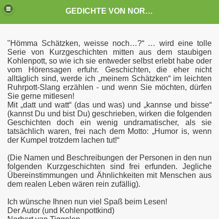
GEDICHTE VON NORBERT VAN TIGGELEN
"Hömma Schätzken, weisse noch…?“ … wird eine tolle
Serie von Kurzgeschichten mitten aus dem staubigen
Kohlenpott, so wie ich sie entweder selbst erlebt habe oder
vom Hörensagen erfuhr. Geschichten, die eher nicht
alltäglich sind, werde ich „meinem Schätzken“ im leichten
Ruhrpott-Slang erzählen - und wenn Sie möchten, dürfen
Sie gerne mitlesen!
Mit „datt und watt“ (das und was) und „kannse und bisse“
(kannst Du und bist Du) geschrieben, wirken die folgenden
Geschichten doch ein wenig undramatischer, als sie
tatsächlich waren, frei nach dem Motto: „Humor is, wenn
der Kumpel trotzdem lachen tut!“
(Die Namen und Beschreibungen der Personen in den nun
folgenden Kurzgeschichten sind frei erfunden. Jegliche
Übereinstimmungen und Ähnlichkeiten mit Menschen aus
dem realen Leben wären rein zufällig).
Ich wünsche Ihnen nun viel Spaß beim Lesen!
Der Autor (und Kohlenpottkind)