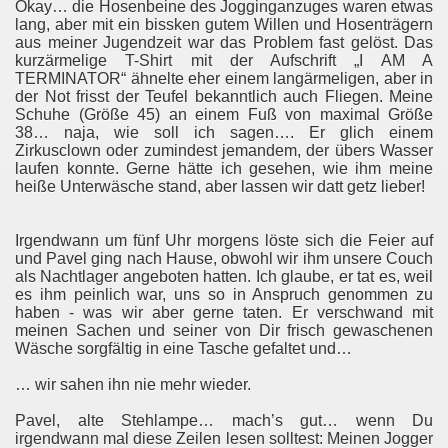
Okay… die Hosenbeine des Jogginganzuges waren etwas
lang, aber mit ein bissken gutem Willen und Hosenträgern
aus meiner Jugendzeit war das Problem fast gelöst. Das
kurzärmelige T-Shirt mit der Aufschrift „I AM A
TERMINATOR“ ähnelte eher einem langärmeligen, aber in
der Not frisst der Teufel bekanntlich auch Fliegen. Meine
Schuhe (Größe 45) an einem Fuß von maximal Größe
38… naja, wie soll ich sagen…. Er glich einem
Zirkusclown oder zumindest jemandem, der übers Wasser
laufen konnte. Gerne hätte ich gesehen, wie ihm meine
heiße Unterwäsche stand, aber lassen wir datt getz lieber!
Irgendwann um fünf Uhr morgens löste sich die Feier auf
und Pavel ging nach Hause, obwohl wir ihm unsere Couch
als Nachtlager angeboten hatten. Ich glaube, er tat es, weil
es ihm peinlich war, uns so in Anspruch genommen zu
haben - was wir aber gerne taten. Er verschwand mit
meinen Sachen und seiner von Dir frisch gewaschenen
Wäsche sorgfältig in eine Tasche gefaltet und…
… wir sahen ihn nie mehr wieder.
Pavel, alte Stehlampe… mach’s gut… wenn Du
irgendwann mal diese Zeilen lesen solltest: Meinen Jogger